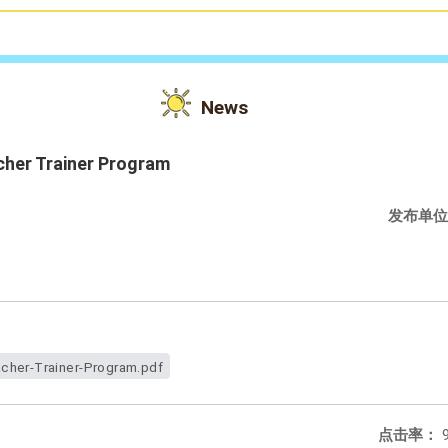
News
cher Trainer Program
发布单位
cher-Trainer-Program.pdf
点击率：