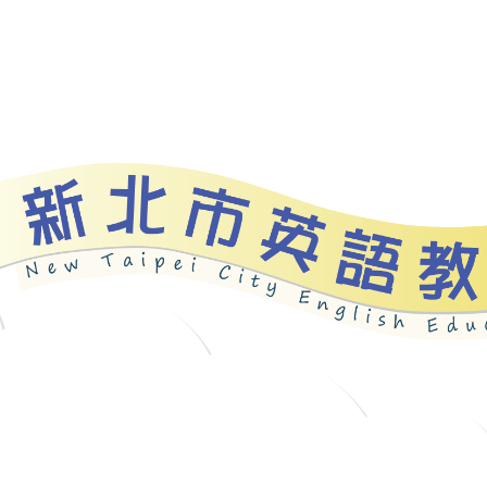
bout
News
Programs
Resources
Galle