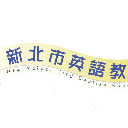
bout
News
Programs
Resources
Galle