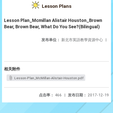
Lesson Plans
Lesson Plan_Mcmillan Alistair Houston_Brown
Bear, Brown Bear, What Do You See?(Bilingual)
发布单位：
新北市英語教學資源中心
|
相关附件
Lesson-Plan_McMillan-Alistair-Houston.pdf
点击率：
466
|
发布日期：
2017-12-19