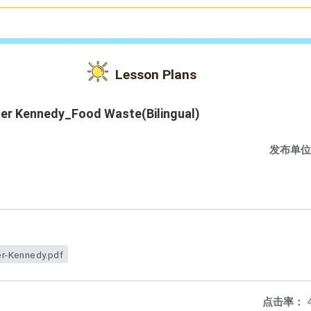
Lesson Plans
er Kennedy_Food Waste(Bilingual)
发布单位
r-Kennedy.pdf
点击率：