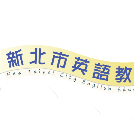
bout
News
Programs
Resources
Galle