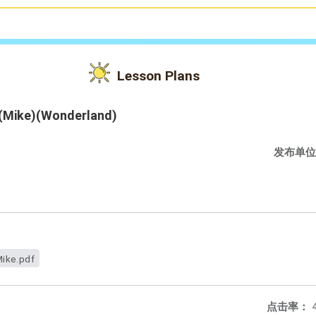
Lesson Plans
 (Mike)(Wonderland)
发布单位
Mike.pdf
点击率：