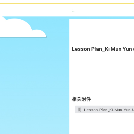
:::
Lesson Plan_Ki Mun Yun
相关附件
Lesson-Plan_Ki-Mun-Yun-