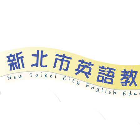
bout
News
Programs
Resources
Galle