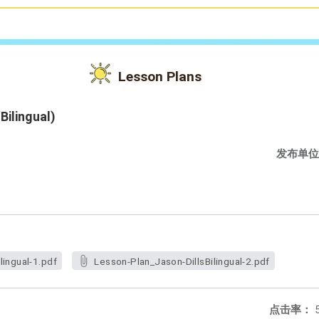
Lesson Plans
Bilingual)
发布单位
lingual-1.pdf
Lesson-Plan_Jason-DillsBilingual-2.pdf
点击率：