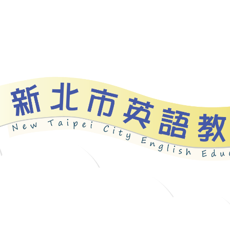
bout
News
Programs
Resources
Galle