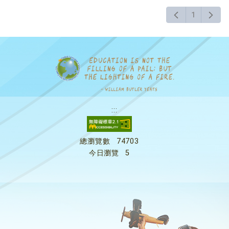
按
1
下
Enter
查
詢
:::
總瀏覽數
74703
今日瀏覽
5