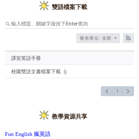
雙語檔案下載
輸
入
標
發布單位: 全部
題、
RS
關
鍵
課室英語手冊
字
後
校園雙語文書檔案下載
按
下
Enter
1
查
詢
教學資源共享
Fun English 瘋英語