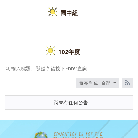
國中組
102年度
輸
入
標
發布單位: 全部
題、
RS
關
鍵
尚未有任何公告
字
後
按
下
Enter
查