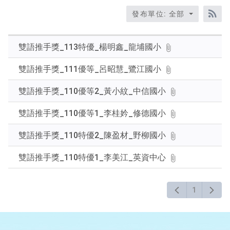
標
發布單位: 全部
題、
RS
關
鍵
雙語推手獎_113特優_楊明鑫_龍埔國小
字
後
雙語推手獎_111優等_呂昭慧_鷺江國小
按
下
雙語推手獎_110優等2_黃小紋_中信國小
Enter
查
雙語推手獎_110優等1_李桂妗_修德國小
詢
雙語推手獎_110特優2_陳盈材_野柳國小
雙語推手獎_110特優1_李美江_英資中心
1