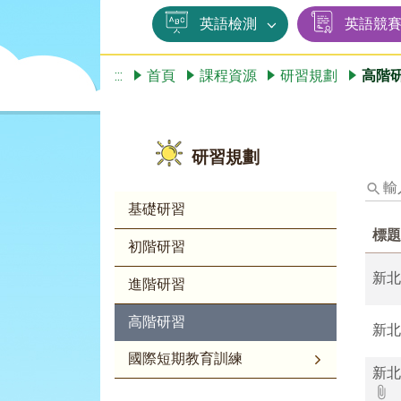
英語檢測
英語競
:::
首頁
課程資源
研習規劃
高階
研習規劃
輸
入
基礎研習
標
標題
題、
初階研習
關
鍵
新北
進階研習
字
後
高階研習
新北
按
下
國際短期教育訓練
Enter
新北
查