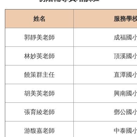
姓名
服務學
郭靜美老師
成福國
林妙英老師
頂溪國
饒策群主任
直潭國
胡美英老師
興南國
張育綾老師
鄧公國
游馥嘉老師
中泰國