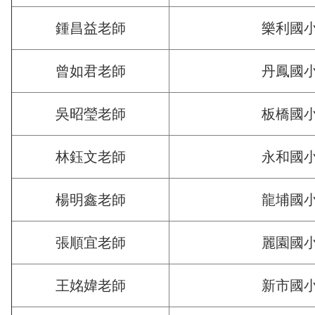
鍾昌益老師
樂利國
曾如君老師
丹鳳國
吳昭瑩老師
板橋國
林鈺文老師
永和國
楊明鑫老師
龍埔國
張順宜老師
麗園國
王姳媁老師
新市國