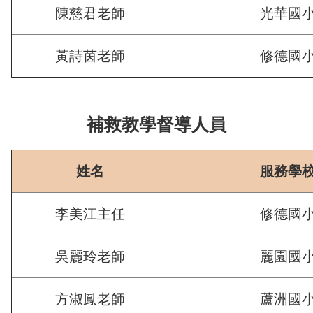
陳慈君老師
光華國
黃詩茵老師
修德國
補救教學督導人員
姓名
服務學
李美江主任
修德國
吳麗玲老師
麗園國
方淑鳳老師
蘆洲國