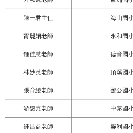
陳一君主任
海山國
甯麗娟老師
永和國
鍾佳慧老師
德音國
林妙英老師
頂溪國
張育綾老師
鄧公國
游馥嘉老師
中泰國
鍾昌益老師
樂利國