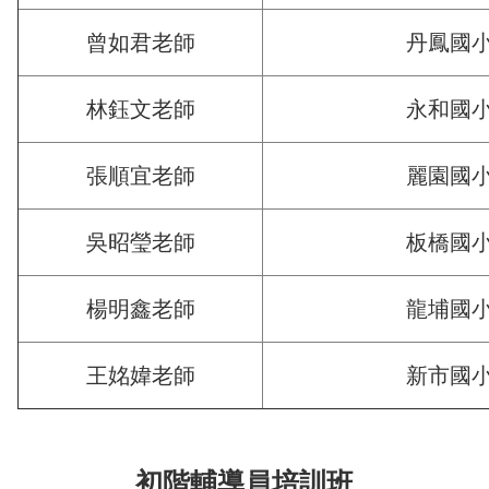
曾如君老師
丹鳳國
林鈺文老師
永和國
張順宜老師
麗園國
吳昭瑩老師
板橋國
楊明鑫老師
龍埔國
王姳媁老師
新市國
初階輔導員培訓班