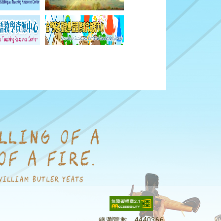
總瀏覽數
4440366