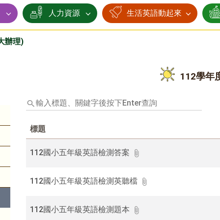
賽
人力資源
生活英語動起來
大辦理)
112學年
輸
入
標
標題
題、
關
鍵
112國小五年級英語檢測答案
字
後
112國小五年級英語檢測英聽檔
按
下
Enter
112國小五年級英語檢測題本
查