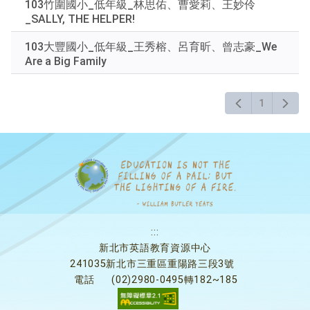
103竹圍國小_低年級_林思佑、曹愛莉、王妙伶
下
_SALLY, THE HELPER!
Enter
查
103大豐國小_低年級_王秀榕、呂育昕、曾志豪_We
詢
Are a Big Family
1
:::
新北市英語教育資源中心
241035新北市三重區重陽路三段3號
電話
(02)2980-0495轉182~185