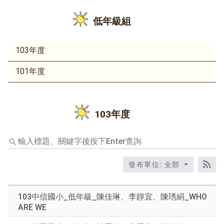
低年級組
103年度
101年度
103年度
輸
入
標
發布單位: 全部
題、
RS
關
鍵
103中信國小_低年級_陳佳琳、李靜宜、陳琇絹_WHO
字
ARE WE
後
按