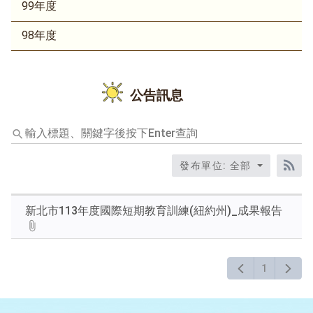
99年度
98年度
公告訊息
輸
入
標
發布單位: 全部
題、
RS
關
鍵
新北市113年度國際短期教育訓練(紐約州)_成果報告
字
後
按
下
1
Enter
查
詢