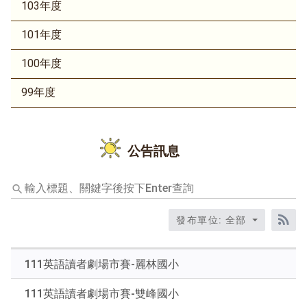
103年度
101年度
100年度
99年度
公告訊息
輸
入
標
發布單位: 全部
題、
RS
關
鍵
111英語讀者劇場市賽-麗林國小
字
後
111英語讀者劇場市賽-雙峰國小
按