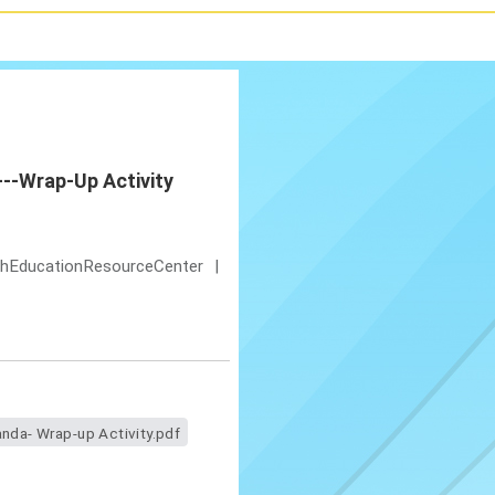
--Wrap-Up Activity
shEducationResourceCenter
|
anda- Wrap-up Activity.pdf