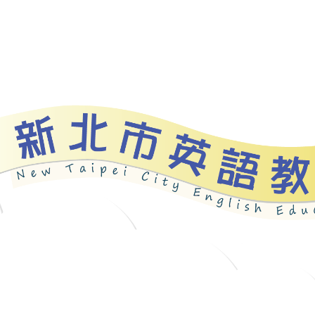
bout
News
Programs
Resources
Galle