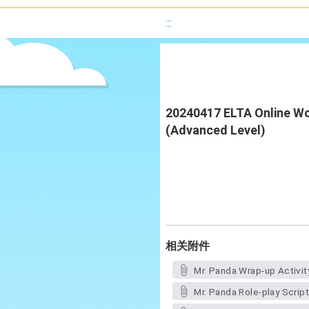
:::
20240417 ELTA Online Wo
(Advanced Level)
相关附件
Mr. Panda Wrap-up Activit
Mr. Panda Role-play Scrip