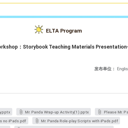
ELTA Program
rkshop：Storybook Teaching Materials Presentation-
发布单位：
Engli
y.pptx
Mr. Panda Wrap-up Activity(1).pptx
Please Mr. P
ts no iPads.pdf
Mr. Panda Role-play Scripts with iPads.pdf