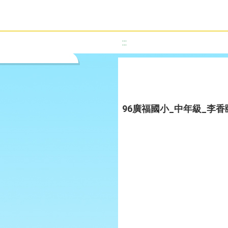
:::
96廣福國小_中年級_李香頤_S