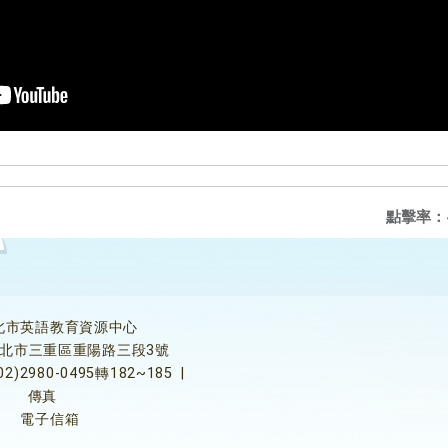
點擊率：
北市英語教育資源中心
5新北市三重區重陽路三段3號
02)2980-0495轉182~185
|
傳真
電子信箱