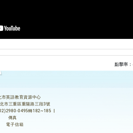
點擊率：
北市英語教育資源中心
5新北市三重區重陽路三段3號
02)2980-0495轉182~185
|
傳真
電子信箱