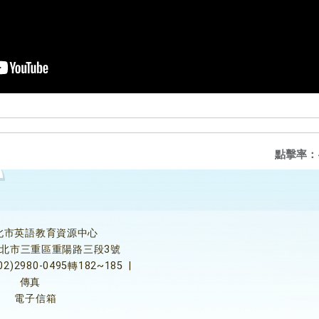
點擊率：
北市英語教育資源中心
5新北市三重區重陽路三段3號
02)2980-0495轉182~185
|
傳真
電子信箱