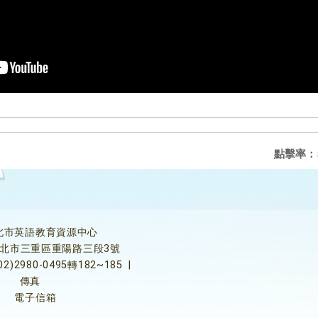
點擊率：
北市英語教育資源中心
5新北市三重區重陽路三段3號
02)2980-0495轉182~185
|
傳真
電子信箱