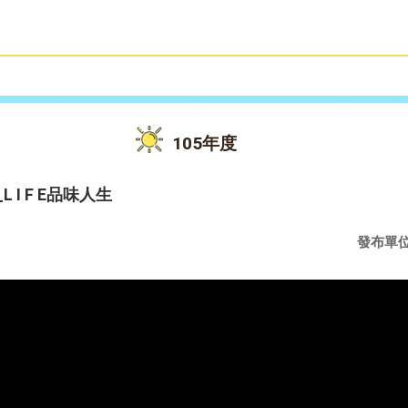
雙語教育
活動花絮
105年度
 I F E品味人生
發布單