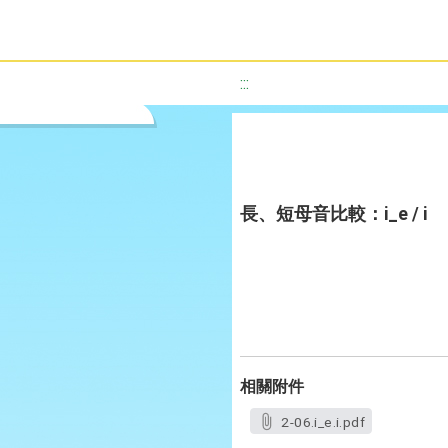
:::
長、短母音比較：i_e / i
相關附件
2-06.i_e.i.pdf