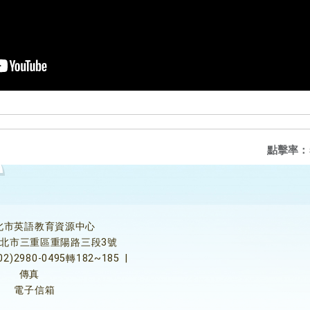
點擊率：
北市英語教育資源中心
5新北市三重區重陽路三段3號
02)2980-0495轉182~185
|
傳真
電子信箱