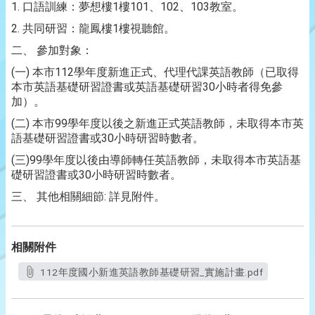
1.
1
101
102
103
口語訓練：夢想樓
樓
、
、
教室。
2.
1
共同研習：龍鳳樓
樓視聽館。
二、
參加對象：
(
)
112
一
本市
學年度新進正式、代理代課英語教師（已取得
30
本市英語基礎研習證書或英語基礎研習
小時者得免參
加）。
(
)
99
二
本市
學年度以後之新進正式英語教師，未取得本市英
30
語基礎研習證書或
小時研習時數者。
(
)99
三
學年度以後由導師轉任英語教師，未取得本市英語基
30
礎研習證書或
小時研習時數者。
:
三、
其他相關細節
詳見附件。
相關附件
112年度國小新進英語教師基礎研習_實施計畫.pdf