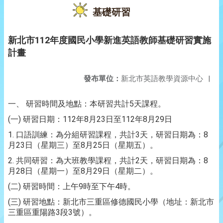
基礎研習
新北市112年度國民小學新進英語教師基礎研習實施
計畫
發布單位：
新北市英語教學資源中心
|
5
一、
研習時間及地點：本研習共計
天課程。
(
)
112
8
23
112
8
29
一
研習日期：
年
月
日至
年
月
日
1.
3
8
口語訓練：為分組研習課程，共計
天，研習日期為：
23
8
25
月
日（星期三）至
月
日（星期五）。
2.
2
8
共同研習：為大班教學課程，共計
天，研習日期為：
28
8
29
月
日（星期一）至
月
日（星期二）。
(
)
9
4
二
研習時間：上午
時至下午
時。
(
)
三
研習地點：新北市三重區修德國民小學（地址：新北市
3
3
三重區重陽路
段
號）。