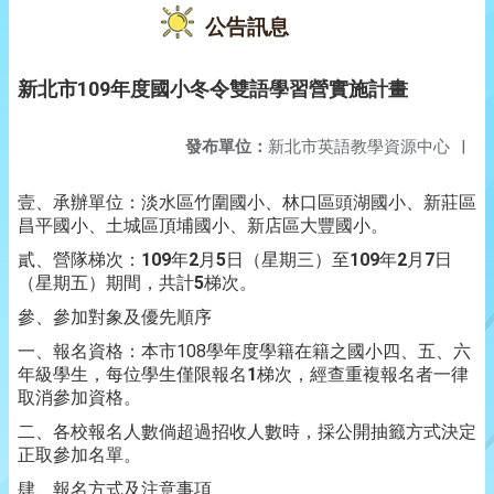
公告訊息
新北市109年度國小冬令雙語學習營實施計畫
發布單位：
新北市英語教學資源中心
|
壹、承辦單位：淡水區竹圍國小、林口區頭湖國小、新莊區
昌平國小、土城區頂埔國小、新店區大豐國小。
貳、營隊梯次：
109
年
2
月
5
日（星期三）至
109
年
2
月
7
日
（星期五）期間，共計
5
梯次。
參、參加對象及優先順序
一、報名資格：本市108學年度學籍在籍之國小四、五、六
年級學生，每位學生僅限報名
1
梯次，經查重複報名者一律
取消參加資格。
二、各校報名人數倘超過招收人數時，採公開抽籤方式決定
正取參加名單。
肆、報名方式及注意事項