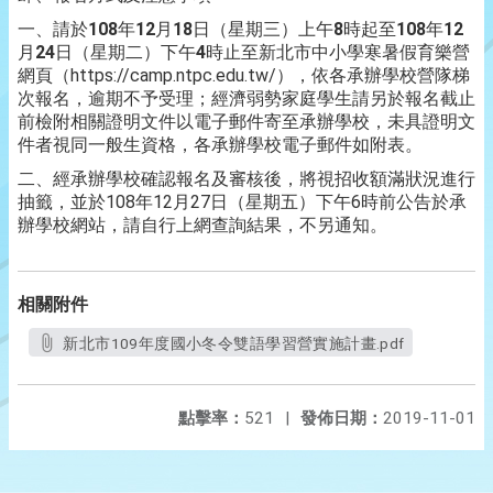
一、請於
108
年
12
月
18
日（星期三）上午
8
時起至
108
年
12
月
24
日（星期二）下午
4
時止至新北市中小學寒暑假育樂營
網頁（https://camp.ntpc.edu.tw/），依各承辦學校營隊梯
次報名，逾期不予受理；經濟弱勢家庭學生請另於報名截止
前檢附相關證明文件以電子郵件寄至承辦學校，未具證明文
件者視同一般生資格，各承辦學校電子郵件如附表。
二、經承辦學校確認報名及審核後，將視招收額滿狀況進行
抽籤，並於108年12月27日（星期五）下午6時前公告於承
辦學校網站，請自行上網查詢結果，不另通知。
相關附件
新北市109年度國小冬令雙語學習營實施計畫.pdf
點擊率：
521
|
發佈日期：
2019-11-01