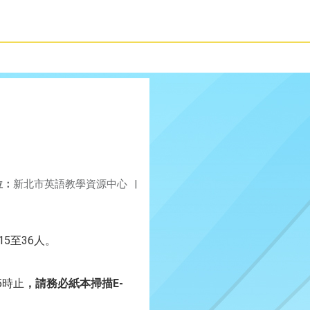
位：
新北市英語教學資源中心
|
5至36人。
5時止
，請務必紙本掃描E-