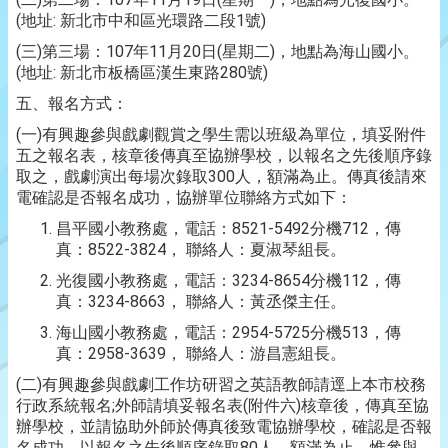
(地址: 新北市中和區光環路二段1號)
(三)第三場：107年11月20日(星期二)，地點為海山國小。
(地址: 新北市板橋區漢生東路280號)
五、報名方式：
(一)有興趣參與戲劇觀賞之學生需以班級為單位，填妥附件
五之報名表，核章後傳真至協辦學校，以報名之先後順序錄
取之，戲劇演出每場次錄取300人，額滿為止。傳真後請來
電確認是否報名成功，協辦單位聯絡方式如下：
昌平國小教務處，電話：8521-5492分機712，傳
真：8522-3824， 聯絡人：夏淑琴組長。
光復國小教務處，電話：3234-8654分機112，傳
真：3234-8663， 聯絡人：黃丞傑主任。
海山國小教務處，電話：2954-5725分機513，傳
真：2958-3639， 聯絡人：游昌憲組長。
(二)有興趣參與戲劇工作坊研習之英語教師請逕上本市校務
行政系統報名;外師請填妥報名表(附件六)核章後，傳真至協
辦學校，並請協助外師於傳真後致電協辦學校，確認是否報
名成功。以報名之先後順序錄取80人，額滿為止。惟參與