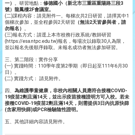
一）
。研習地點：
修德國小（新北市三重區重陽路三段3
號）龍鳳樓2F會議室。
(二)課程內容：請見附件一。每梯次共2日研習，請擇其中1
個梯次參加，並全程參與2天研習
（無法2天皆參與者，請
勿報名）
。
(三)報名方式：請逕上本市校務行政系統/教師研習
(https://esa.ntpc.edu.tw)報名，每場次以錄取30人為限，
並以報名先後順序錄取。未報名成功者無法參加研習。
三、第二階段：實作分享
(一) 實踐時間：110學年度第2學期（即日起至111年6月30
日）。
(二) 實踐方式： 請見附件。
四、
為維護學童健康，非校內相關人員應符合接種COVID-
19疫苗2劑且滿14天，並出示疫苗接種證明方可入校。若未
接種COVID-19疫苗2劑且滿14天，則需提供3日內抗原快篩
(含家用快篩)或PCR檢驗陰性證明。
五、其他詳細內容請見附件。