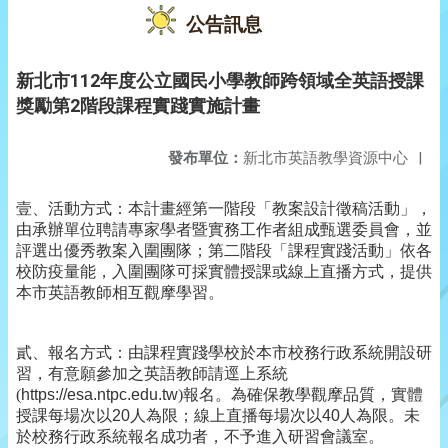
公告訊息
新北市112年度公立國民小學教師跨領域全英語授課
獎勵第2階段課程實踐實施計畫
發布單位：
新北市英語教學資源中心
|
壹、活動方式：本計畫經第一階段「教案設計徵稿活動」，
由承辦單位聘請專家學者暨實務工作者組成甄選委員會，並
評選出優秀教案入圍團隊；第二階段「課程實踐活動」依各
校防疫量能，入圍團隊可採實體授課或線上直播方式，提供
本市英語教師相互觀摩學習。
貳、報名方式：由課程實踐學校於本市校務行政系統開設研
習，有意願參加之英語教師請逕上系統
(
https://esa.ntpc.edu.tw
)
報名。為確保教學觀摩品質，實體
授課每場次以
20
人為限；線上直播每場次以
40
人為限。未
於校務行政系統報名成功者，不予進入研習會議室。