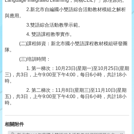
Language Integrated Learning
，簡稱
CLIL
）」原理原則。
2.
新北市自編國小雙語綜合活動教材模組之解析
與應用。
3.
雙語綜合活動教學示範。
4.
雙語課程教學實作。
(
二
)
課程師資：新北市國小雙語課程教材模組研發團
隊。
(
三
)
培訓時間：
1.
第一梯次：
10
月
23
日
(
星期一
)
至
10
月
25
日
(
星期
三
)
，共
3
日，上午
9:00
至下午
4:00
，每日
6
小時，共計
18
小
時。
2. 第二梯次：
11
月
8
日
(
星期三
)
至
11
月
10
日
(
星期
五
)
，共
3
日，上午
9:00
至下午
4:00
，每日
6
小時，共計
18
小
時。
相關附件