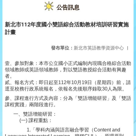
公告訊息
新北市112年度國小雙語綜合活動教材培訓研習實施
計畫
發布單位：
新北市英語教學資源中心
|
壹、參加對象：本市公立國小正式編制內現職合格綜合活動
領域教師或英語領域教師，對以雙語教授綜合活動有興趣
者。
貳、報名方式：即日起至
112
年
10
月
19
日（星期四）前，請
逕至校務行政系統報名，依報名先後順序錄取
30
人為限。
參、
課程進行方式及內容：分為「雙語增能研習」及「雙語
課程實踐」兩階段進行。
一、雙語增能研習：
(
一
)
課程重點：
1.
「學科內涵與語言融合學習（
Content and