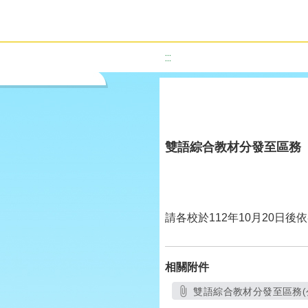
:::
雙語綜合教材分發至區務
請各校於
112
年
10
月
20
日後依
相關附件
雙語綜合教材分發至區務(公文)