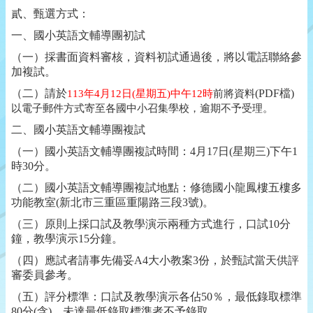
貳、甄選方式：
一、國小英語文輔導團初試
（一）採書面資料審核，資料初試通過後，將以電話聯絡參
加複試。
（
二
）
請於
113
年4月12日(星期五)中午12時
前將資料
(PDF
檔
)
以電子郵件方式寄至各國中小召集學校
，逾期不予受理。
二、國小英語文輔導團複試
（一）國小英語文輔導團複試時間：
4
月
17
日
(
星期三
)
下午
1
時
30
分。
（二）國小英語文輔導團複試地點：修德國小龍鳳樓五樓多
功能教室
(
新北市三重區重陽路三段
3
號
)
。
（三）原則上採口試及教學演示兩種方式進行，口試
10
分
鐘，教學演示
15
分鐘。
（四）應試者請事先備妥
A4
大小教案
3
份，於甄試當天供評
審委員參考。
（五）評分標準：口試及教學演示各佔
50
％，最低錄取標準
80
分
(
含
)
，未達最低錄取標準者不予錄取。