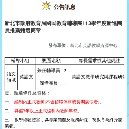
公告訊息
新北市政府教育局國民教育輔導團113學年度新進團
員推薦甄選簡章
發布單位：
新北市英語教學資源中心
|
輔導小組
甄選名額
專長需求或其他備註
兼任輔導員
2
語文
英語文
英語文教學研究與課程研發
領域
儲備團員
1
壹、甄選條件及資格：
一、
編制內正式教師
(
不含留職停薪或長期病假者
)
。
二、
具備
3
年以上正式編制內教師年資。
三、 教學經驗豐富，具專業知能及服務熱忱，視教育為終身志
業者。