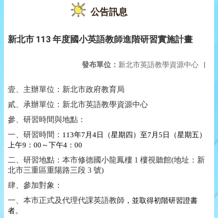
公告訊息
新北市 113 年度國小英語教師進階研習實施計畫
發布單位：
新北市英語教學資源中心
|
壹、主辦單位：新北市政府教育局
貳、承辦單位：新北市英語教學資源中心
參、研習時間與地點：
一、研習時間：
113
年
7
月
4
日（星期四）至
7
月
5
日（星期五）
上午
9
：
00
～下午
4
：
00
二、研習地點：本市修德國小龍鳳樓
1
樓視聽館
(
地址：新
北市三重區重陽路三段
3
號
)
肆、參加對象：
一、本市正式及代理代課英語教師
，
並取得初階研習證書
者
。