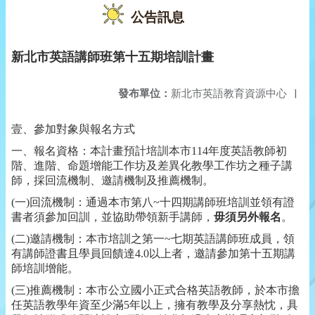
公告訊息
新北市英語講師班第十五期培訓計畫
發布單位：
新北市英語教育資源中心
|
壹、參加對象與報名方式
一、報名資格：本計畫預計培訓本市
114
年度英語教師初
階、進階、命題增能工作坊及差異化教學工作坊之種子講
師，採回流機制、邀請機制及推薦機制。
(
一
)
回流機制：通過本市第八
~
十四期講師班培訓並領有證
書者須參加回訓，並協助帶領新手講師，
毋須另外報名
。
(
二
)
邀請機制：本市培訓之第一
~
七期英語講師班成員，領
有講師證書且學員回饋達
4.0
以上者，邀請參加第十五期講
師培訓增能。
(
三
)
推薦機制：本市公立國小正式合格英語教師，於本市擔
任英語教學年資至少滿
5
年以上，擁有教學及分享熱忱，具