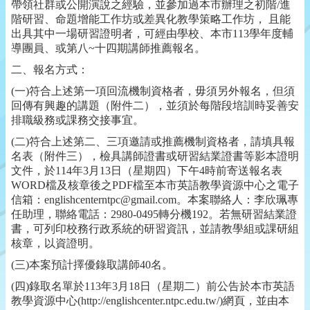
帶領社群或公開演說之經驗，並參加過本市辦理之初階
/
進
階研習、命題增能工作坊或差異化教學策略工作坊，
且能
出具其中一場研習證明者，可經由學校、本市
113
學年度輔
導團員、或第八
~
十四期講師推薦報名。
二、報名方式：
(
一
)
符合上述第一項回流機制資格者，毋須另外報名，但須
回傳有興趣的講題（附件二），並須於每階段培訓時妥善安
排職級務或課務交接事宜。
(
二
)
符合上述第二、三項邀請或推薦機制資格者，請填具報
名表（附件三），檢具講師證書或研習結業證書等影本證明
文件，於
114
年
3
月
13
日（星期四）下午
4
時前寄送報名表
WORD
檔及核章後之
PDF
檔至本市英語教學資源中心之電子
信箱：
englishcenterntpc@gmail.com
。本案聯絡人：李欣珮專
任助理，聯絡電話：
2980-0495
轉分機
192
。若無研習結業證
書，可列印校務行政系統的研習資訊，並請教學組或課研組
核章，以資證明。
(
三
)
本案預計擇優錄取講師
40
名。
(
四
)
錄取名單於
113
年
3
月
18
日（星期二）前公告於本市英語
教學資源中心
(http://englishcenter.ntpc.edu.tw/)
網頁，並由本