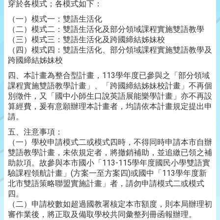
穿於各模式；各模式如下：
（一）模式一：雙語生活化
（二）模式二：雙語生活化及部分領域課程實施雙語教學
（三）模式三：雙語生活化及跨國締結姊妹校
（四）模式四：雙語生活化、部分領域課程實施雙語教學及
跨國締結姊妹校
四、本計畫為整合型計畫，113學年度已參與之「部分領域
課程實施雙語教學計畫」、「跨國締結姊妹校計畫」不再個
別徵件，又「國中小師生口說英語展能樂學計畫」亦不再設
算經費，爰有意願辦理本計畫者，均請依本計畫規定提出申
請。
五、注意事項：
（一）學校申請模式二或模式四時，不得同時申請本市自辦
雙語教學計畫，未依規定者，將撤銷補助，並追繳已領之補
助款項。故參與本市國小「113-115學年度國民小學雙語實
驗課程領航計畫」(方案一至方案四)或國中「113學年度新
北市雙語策略聯盟實施計畫」者，請勿申請模式二或模式
四。
（二）申請校數如超過國教署核定本市額度，則本局辦理初
審作業後，將正取及備取學校共同彙整列冊函報辦理。