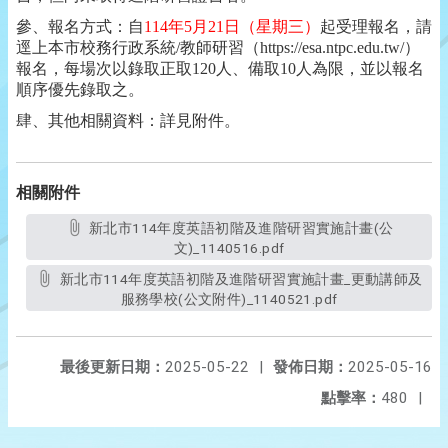
參、報名方式：自
114
年
5
月
21
日（星期三）
起受理報名，請
逕上本市校務行政系統
/
教師研習（
https://esa.ntpc.edu.tw/
）
報名，每場次以錄取正取
120
人、備取
10
人為限，並以報名
順序優先錄取之。
肆、其他相關資料：詳見附件。
相關附件
新北市114年度英語初階及進階研習實施計畫(公
文)_1140516.pdf
新北市114年度英語初階及進階研習實施計畫_更動講師及
服務學校(公文附件)_1140521.pdf
最後更新日期：
2025-05-22
|
發佈日期：
2025-05-16
點擊率：
480
|