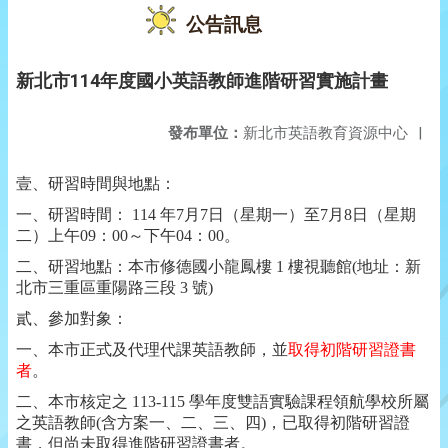
公告訊息
新北市114年度國小英語教師進階研習實施計畫
發布單位：
新北市英語教育資源中心
|
壹、研習時間與地點：
一、研習時間：
114
年
7
月
7
日（星期一）至
7
月
8
日（星期
二）上午
09
：
00
～下午
04
：
00
。
二、研習地點：本市修德國小龍鳳樓
1
樓視聽館
(
地址：新
北市三重區重陽路三段
3
號
)
貳、參加對象：
一、本市正式及代理代課英語教師，並
取得初階研習證書
者
。
二、本市核定之
113-115
學年度雙語實驗課程領航學校所屬
之英語教師
(
含方案一、二、三、四
)
，已取得初階研習證
書，但尚未取得進階研習證書者。