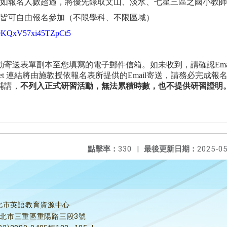
如報名人數超過，將優先錄取文山、淡水、七星三區之國小教師
皆可自由報名參加（不限學科、不限區域）
le/9KQxV57xi45TZpCt5
動寄送表單副本至您填寫的電子郵件信箱。如未收到，請確認
Ema
et
連結將由施教授依報名表所提供的
Email
寄送，請務必完成報
補講，
不列入正式研習活動，無法累積時數，也不提供研習證明
點擊率：
330
|
最後更新日期：
2025-05
北市英語教育資源中心
5新北市三重區重陽路三段3號