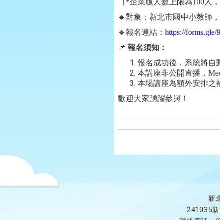
（
*
企業版人數上限為
100
人，
🔹
對象：新北市國中小教師，
🔹
報名連結：
https://forms.g
📌
報名須知：
報名成功後，系統將自
本講座非公開直播，
Me
本場講座為額外安排之
歡迎大家踴躍參與！
新
24103