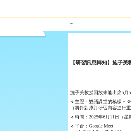
:::
【研習訊息轉知】施子美
施子美教授因故未能出席
5
月
5
🔹
主題：雙語課堂的模樣
+ 3
（將針對原訂研習內容進行重
🔹
時間：
2025
年
6
月
11
日（星
🔹
平台：
Google Meet