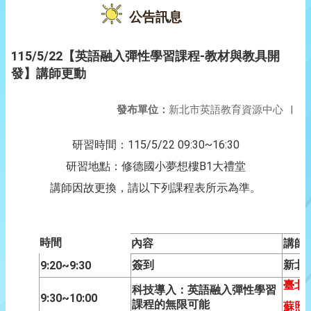
公告訊息
115/5/22【英語融入彈性學習課程-教材與教具開
發】講師更動
發布單位：
新北市英語教育資源中心
|
115/5/22 09:30~16:30
研習時間：
B1
研習地點：修德國小夢想樓
大禮堂
講師因故更換，請以下列課程表所示為準。
時間
內容
講師
9:20~9:30
簽到
新北
臺北
科技導入：英語融入彈性學習
9:30~10:00
課程的無限可能
蘇照