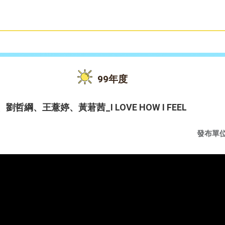
雙語教育
活動花絮
99年度
哲綱、王薏婷、黃莙茜_I LOVE HOW I FEEL
發布單