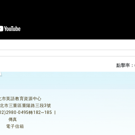
點擊率：
北市英語教育資源中心
5新北市三重區重陽路三段3號
02)2980-0495轉182~185
|
傳真
電子信箱