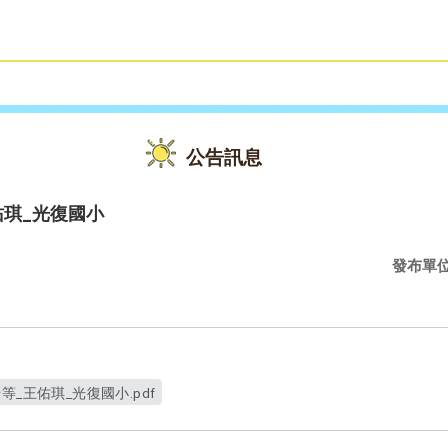
雙語教育
活動花絮
公告訊息
佑琪_光復國小
發布單
1優等_王佑琪_光復國小.pdf