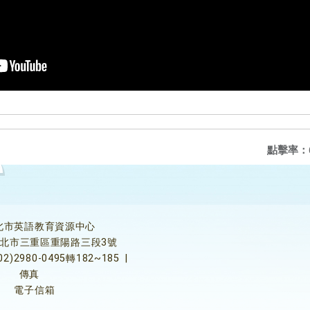
點擊率：
北市英語教育資源中心
5新北市三重區重陽路三段3號
02)2980-0495轉182~185
|
傳真
電子信箱