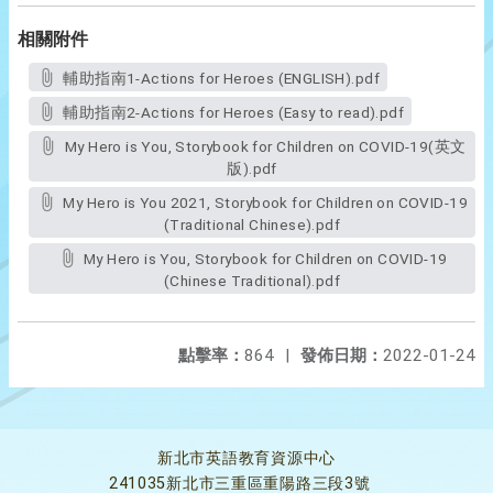
相關附件
輔助指南1-Actions for Heroes (ENGLISH).pdf
輔助指南2-Actions for Heroes (Easy to read).pdf
My Hero is You, Storybook for Children on COVID-19(英文
版).pdf
My Hero is You 2021, Storybook for Children on COVID-19
(Traditional Chinese).pdf
My Hero is You, Storybook for Children on COVID-19
(Chinese Traditional).pdf
點擊率：
864
|
發佈日期：
2022-01-24
新北市英語教育資源中心
241035新北市三重區重陽路三段3號