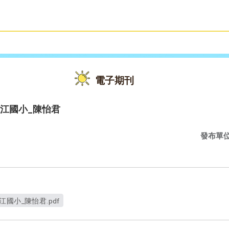
雙語教育
活動花絮
電子期刊
江國小_陳怡君
發布單
國小_陳怡君.pdf