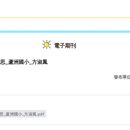
雙語教育
活動花絮
電子期刊
思_蘆洲國小_方淑鳳
發布單
_蘆洲國小_方淑鳳.pdf