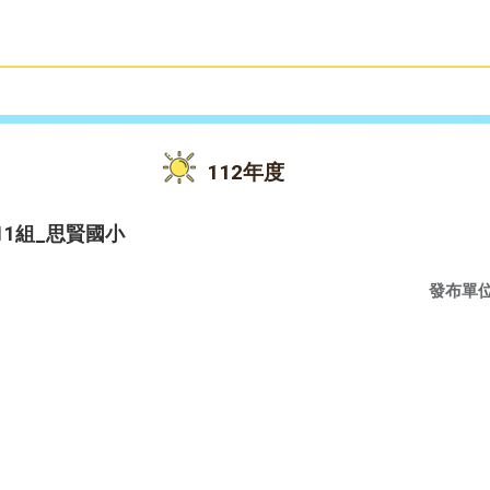
雙語教育
活動花絮
112年度
11組_思賢國小
發布單