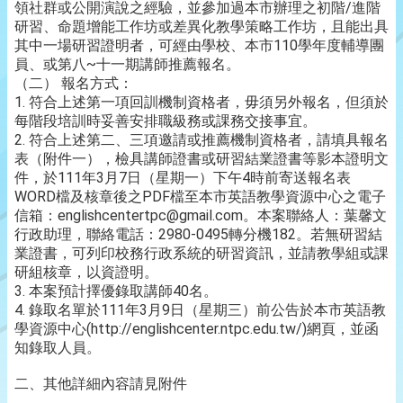
領社群或公開演說之經驗，並參加過本市辦理之初階/進階
研習、命題增能工作坊或差異化教學策略工作坊，且能出具
其中一場研習證明者，可經由學校、本市110學年度輔導團
員、或第八~十一期講師推薦報名。
（二） 報名方式：
1. 符合上述第一項回訓機制資格者，毋須另外報名，但須於
每階段培訓時妥善安排職級務或課務交接事宜。
2. 符合上述第二、三項邀請或推薦機制資格者，請填具報名
表（附件一），檢具講師證書或研習結業證書等影本證明文
件，於111年3月7日（星期一）下午4時前寄送報名表
WORD檔及核章後之PDF檔至本市英語教學資源中心之電子
信箱：englishcentertpc@gmail.com。本案聯絡人：葉馨文
行政助理，聯絡電話：2980-0495轉分機182。若無研習結
業證書，可列印校務行政系統的研習資訊，並請教學組或課
研組核章，以資證明。
3. 本案預計擇優錄取講師40名。
4. 錄取名單於111年3月9日（星期三）前公告於本市英語教
學資源中心(http://englishcenter.ntpc.edu.tw/)網頁，並函
知錄取人員。
二、其他詳細內容請見附件