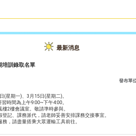
雙語教育
活動花絮
最新消息
期培訓錄取名單
發布單
日(星期一)、3月15日(星期二)。
習時間為上午9:00~下午4:00。
鳳樓2樓會議室。敬請準時參與。
假登記、課務派代，請老師妥善安排課務交接事宜。
服務，請盡量搭乘大眾運輸工具前往。