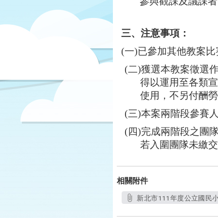
參與觀課及議課者
三、注意事項：
(
一)已參加其他教案
(
二)獲選本教案徵選
得以運用至各類宣
使用，不另付酬勞
(
三)本案兩階段參賽
(
四)完成兩階段之團
若入圍團隊未繳交
相關附件
新北市111年度公立國民