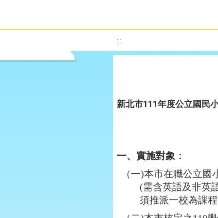
:::
新北市111年度公立國民
一、實施對象：
（一)本市在職公立國
(需含英語及非英
須推派一校為課程