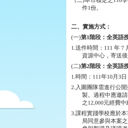
（二)本市核定之11
件1份。
二、實施方式：
(
一)
第1階段：全英語
1.
送件時間：111 年 
資源中心，寄送後
(
二
)第2階段：全英語
1.
時間：111年10月3
2.
入圍團隊需進行公開
製。過程中應邀請
之12,000元經費
3.
課程實踐學校應於本
局同意參與本案之